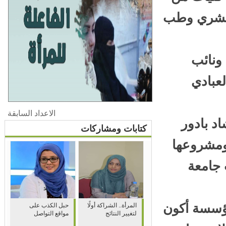
لبشري وطب
نائب
بادي
الاعداد السابقة
 بادور
كتابات ومشاركات
مشروعها
جامعة
مؤسسة أكون
المرأة.. الشراكة أولًا
حبل الكذب على
لتغيير النتائج
مواقع التواصل