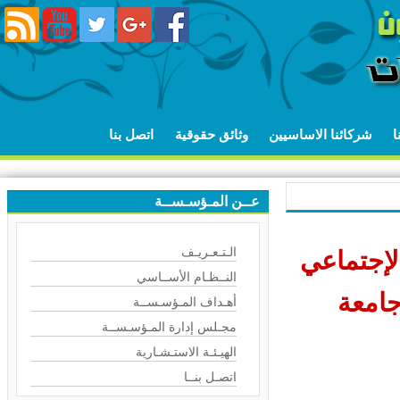
شركائنا الاساسيين
وثائق حقوقية
اتصل بنا
عــن المـؤسـســة
الـتـعـريـف
إجتماعي
النــظـام الأســاسي
الب من جامعة
أهـداف المـؤسـســة
مجـلس إدارة المـؤسـســة
الهيـئـة الاستـشـارية
اتصـل بنــا