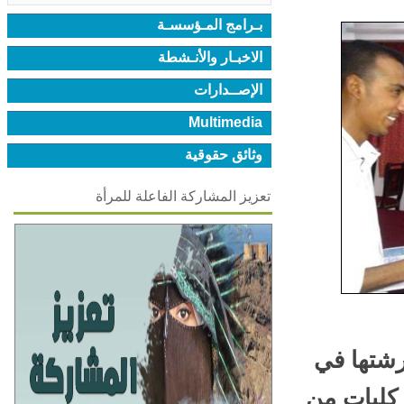
بـرامج المـؤسسـة
الاخبـار والأنـشطة
الإصــدارات
Multimedia
وثائق حقوقية
تعزيز المشاركة الفاعلة للمرأة
شتها في
لباً من أربع كليات من