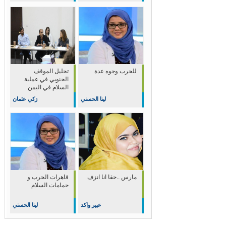
للحرب وجوه عدة
تحليل الموقف
الجنوبي في عملية
السلام في اليمن
لينا الحسني
زكي عثمان
مارس ..حقا انا انزف
قاهرات الحرب و
حمامات السلام
عبير واكد
لينا الحسني