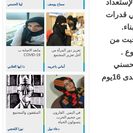
ستعداد
سماح يوسف
لينا الحسني
ي قدرات
ء.
بت من
 .
تعزيز دور المرأة من
مابعد الاصابة ب
أجل تعزيز المجتمع
COVID-19
حسني
أماني باخريبه
د/ ابها الغلابي
وأقدار الصراري ومها عوض والذين أستمرو على مدى 16يوم
في اليمن.. الفارون
المثقفون والمجتمع
من جحيم الحرب
يتسولون الحياة
دعاء نبيل
نورا اللحجي