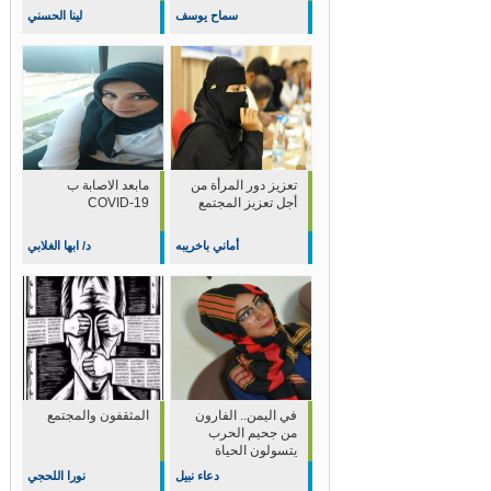
سماح يوسف
لينا الحسني
تعزيز دور المرأة من
مابعد الاصابة ب
أجل تعزيز المجتمع
COVID-19
أماني باخريبه
د/ ابها الغلابي
في اليمن.. الفارون
المثقفون والمجتمع
من جحيم الحرب
يتسولون الحياة
دعاء نبيل
نورا اللحجي