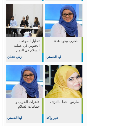
للحرب وجوه عدة
تحليل الموقف
الجنوبي في عملية
السلام في اليمن
لينا الحسني
زكي عثمان
مارس ..حقا انا انزف
قاهرات الحرب و
حمامات السلام
عبير واكد
لينا الحسني