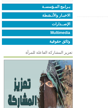
بـرامج المـؤسسـة
الاخبـار والأنـشطة
الإصــدارات
Multimedia
وثائق حقوقية
تعزيز المشاركة الفاعلة للمرأة