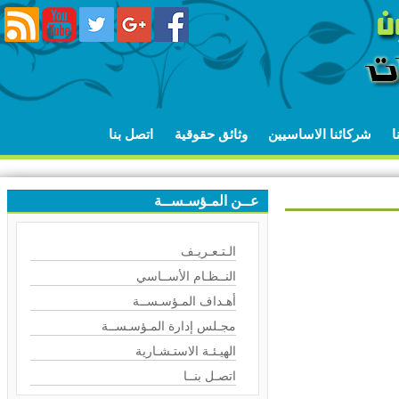
شركائنا الاساسيين
وثائق حقوقية
اتصل بنا
عــن المـؤسـســة
الـتـعـريـف
النــظـام الأســاسي
أهـداف المـؤسـســة
مجـلس إدارة المـؤسـســة
الهيـئـة الاستـشـارية
اتصـل بنــا