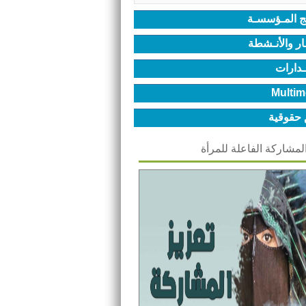
ج المـؤسسـة
ـار والأنـشطة
ـدارات
Multim
 حقوقية
المشاركة الفاعلة للمرأة