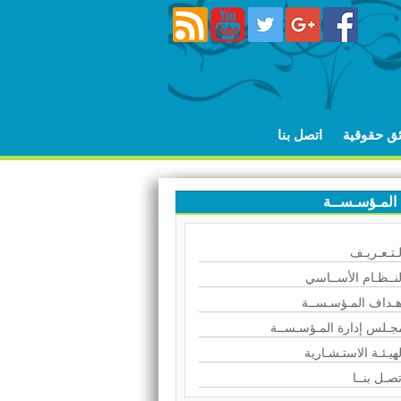
ئق حقوقية
اتصل بنا
المـؤسـســة
لـتـعـريـف
لنــظـام الأســاسي
هـداف المـؤسـســة
جـلس إدارة المـؤسـســة
لهيـئـة الاستـشـارية
تصـل بنــا