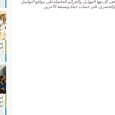
قف كل هها المهازل والجرائم الحاصلةعلى مواقع التواصل
ل والحصري على حساب حياة وسمعة الآخرين
تعز
أج
في 
من
يت