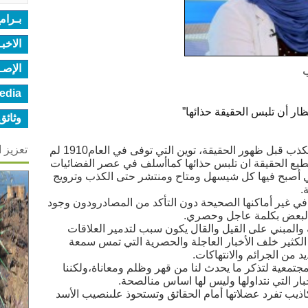
بـرام
الاخب
الإصـ
ب
edia
ار أن تلبس الحقيقة حذائها”
وثائق
تعزيز 
تحدث توين منذ زمن على سرعة انتشار الكذب قبل ظهور الحقيقة، توين التي توفى في العام1910 لم
طيع الحقيقة ان تلبس حذائها كماأسلف في عصر الفضائيات
تي أصبح فيها كل شيسهل ومتاح ومنتشر حتى الكذب وترويج
.
ي غير أماكنها الصحيحة دون التأكد من المصادرودون وجود
 البعض بكلمة عاجل وحصري.
المبني على القيل والقال يكون سبب لتدمير العلاقات
ر الكثير خلف الأخبار العاجلة والحصرية التي تمس سمعة
من الجرائم والانتهاكات.
جتمعية لتذكر ما يحدث لنا من قهر وظلم ومعاناة،ولكننا
ار التي نتداولها وليس لها اساس منالصحة.
ذيب تفرد عضلاتها أمام الحقائق وتستحوذ علىنصيب الأسد