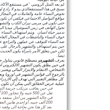
لم يعد المثل الروسي "
في مستنقع الأكاذ
نسبح في هذا المستنقعالذي يبدو لا رادع ل
تخوض النساء عامة والعاملات في المجال 
مواقع التواصل الاجتماعي فيكفي أن تكون
حتى تكون في مرمى نيران الكذب والتشهي
تحول الهاتف في زمن السوشيال ميديا الى
تدمير حياة انسان ويتم استهداف النساء 
خوف النساء والناشطات في المجال العام 
ضد النساء للتوقف عن عملهن والتراجع عن
حين يتم استهداف والتشهير بالرجال على
لكن حين يتعلق الأمر بامرأة يكون الحديث
ايضا.
يعرف
التشهير
هو مصطلح قانوني يتناول ج
في حين يطلق يكون التشهير الالكتروني أ
الاشخاص، الانتقام والابتزاز المالي ويعتبر 
بالرجوع الى قوانين التشهير في اوروبا وب
كل مظاهر التعبير التي تهدف إلى الازدراء
عملية عرض الحقائق التي يمكن أن تكون 
في حين يعاقب مرتكب جريمة ال
تقل عن 500 جنيه ولا تتجاوز 100 ألف جنيه، لكن
200 ألف جنيه، أو إحدى هاتين العقوبتين.
بعد كل هذا نحن بحاجة الى وقفه 