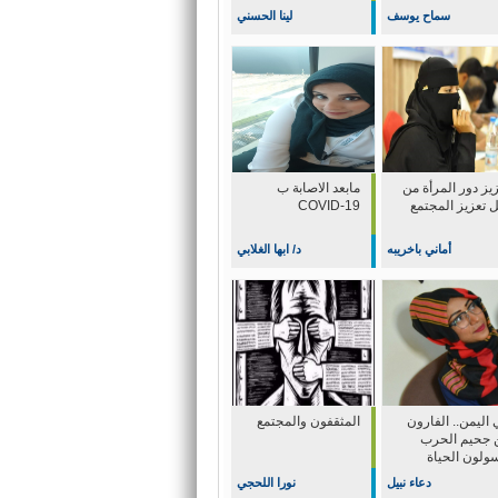
سماح يوسف
لينا الحسني
يز دور المرأة من
مابعد الاصابة ب
ل تعزيز المجتمع
COVID-19
أماني باخريبه
د/ ابها الغلابي
اليمن.. الفارون
المثقفون والمجتمع
 جحيم الحرب
سولون الحياة
دعاء نبيل
نورا اللحجي