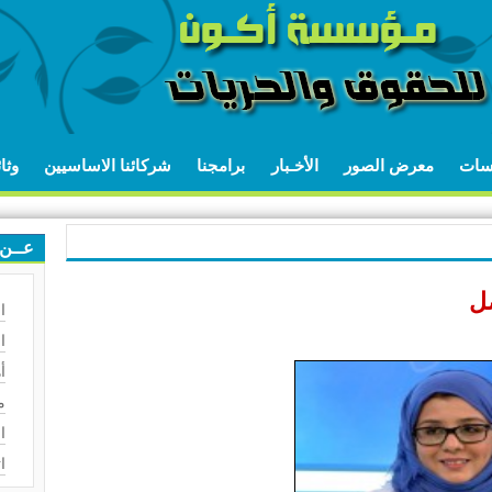
اسات
معرض الصور
الأخـبار
برامجنا
شركائنا الاساسيين
وثا
عــن 
صل
ا
ا
أ
م
ا
ا