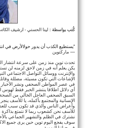
كُتب بواسطة :
لينا الحسني
- ارشيف الكات
“يستطيع الكذب أن يدور حولالأرض في انتظ
―
ماركتوين
يكن يعلم أنه في زمن لاحق لزمنه لن تست
والإنترنت ووسائل التواصل الاجتماعي ال
الإشاعات التي تكون مسيئة، مضللة وقاتلة
في عصر المواطن الصحفي ونشر الأخبار ف
أي دلائل اطلاقا ينتشر الخبر فقط لهوس
السبق الصحفي العاجل الخالي من الصحة و
الإنسانية والمجتمع بأكمله، يا للأسف ينج
وأعراض الناس والذي قد تكون سبب للعديد 
للأسف نحن كشعوب ربما لا نتمتع بذاكرة م
نشترك في الظلم والتشهير الجماعي بالأخب
سوف يفجع اليوم توين حين يرى جميع الاكا
في حياتنا اليومية.