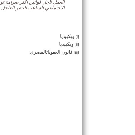
العمل لأجل قوانين أكثر صرامة تو
الاجتماعي الساعية النشر العاج
ويكبيديا
[i]
ويكبيديا
[ii]
قانون العقوباتالمصري
[iii]