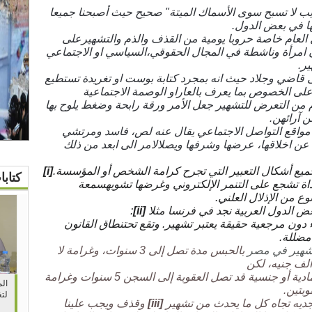
يب لا تسبح سوى الأسماك الميتة" صحيح حيث أصبحنا جميعا
ها في بعض الدول.
العام خاصة حروبا يومية من القذف والذم والتشهيرعلى
 امرأة وناشطة في المجال الحقوقي،السياسي او الاجتماعي
ر.
 قاضي وجلاد حيث انه بمجرد كتابة بوست او تغريدة تستطيع
على الخصوص بما يعرف بالعاراو الوصمة الاجتماعية
من التعرض للتشهير جعل الأمر ورقة رابحة وضغط يلوح بها
 آرائهن.
 مواقع التواصل الاجتماعي يقال عنه لص، فاسد ومرتشي
 عن اخلاقها، عرضها وشرفها ويصلالامر الى ابعد من ذلك
ميع أشكال التعبير التي تجرح كرامة الشخص أو المؤسسة.
[i]
كتاب
داة تشجع على التنمر الإلكتروني وغرضها تشويهسمعة
نوع من الإذلال العلني.
عض الدول العربية نجد في فرنسا مثلا
[ii]
:
 دون مرجعية حقيقة يعتبر تشهير. وتقع تحتنطاق القانون
مضللة.
تشهير في مصر
بالحبس مدة تصل إلى 3 سنوات، وغرامة لا
في حالة التشهير من أجل منفعة مادية أو جنسية قد تصل العقوبة إلى السجن 5 سنوات وغرامة
الم
لتغ
جديه تجاه كل ما يحدث من تشهير
[iii]
وقذف ويجب علينا