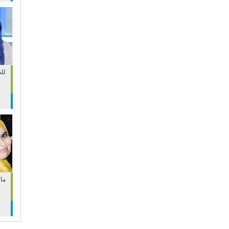
لل
مار