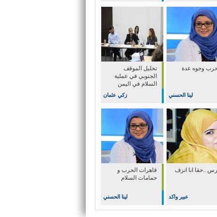
حرب وجوه عدة
تحليل الموقف
الجنوبي في عملية
السلام في اليمن
لينا الحسني
زكي عثمان
س ..حقا انا انزف
قاهرات الحرب و
حمامات السلام
عبير واكد
لينا الحسني