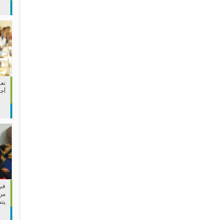
تعز
أج
في 
من
يت