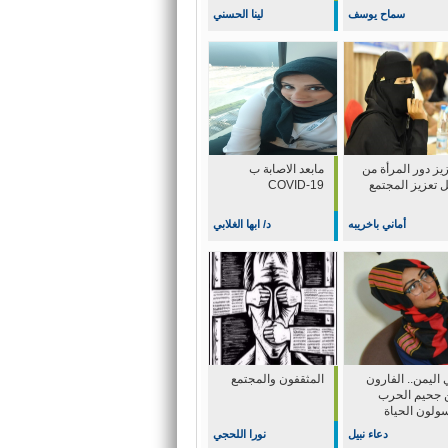
سماح يوسف
لينا الحسني
يز دور المرأة من
مابعد الاصابة ب
ل تعزيز المجتمع
COVID-19
أماني باخريبه
د/ ابها الغلابي
اليمن.. الفارون
المثقفون والمجتمع
 جحيم الحرب
سولون الحياة
دعاء نبيل
نورا اللحجي