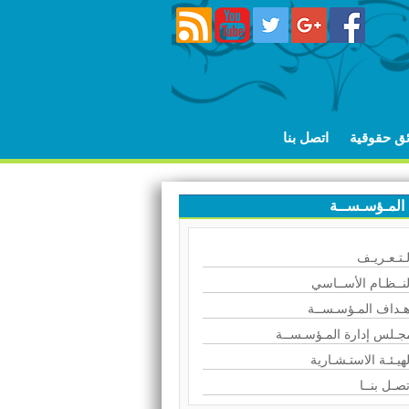
ئق حقوقية
اتصل بنا
المـؤسـســة
لـتـعـريـف
لنــظـام الأســاسي
هـداف المـؤسـســة
جـلس إدارة المـؤسـســة
لهيـئـة الاستـشـارية
تصـل بنــا