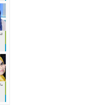
لل
مار