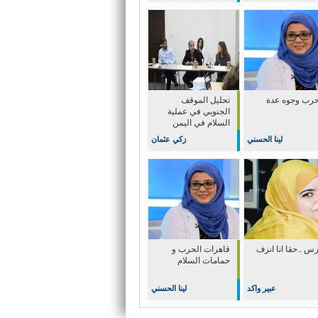
حرب وجوه عدة
تحليل الموقف
الجنوبي في عملية
السلام في اليمن
لينا الحسني
زكي عثمان
س ..حقا انا انزف
قاهرات الحرب و
حمامات السلام
عبير واكد
لينا الحسني