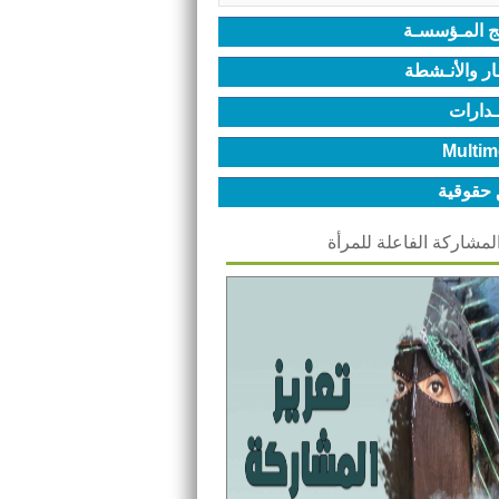
ج المـؤسسـة
ـار والأنـشطة
ـدارات
Multim
 حقوقية
المشاركة الفاعلة للمرأة