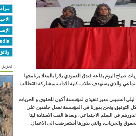
بـرام
الاخب
الإصـ
edia
وثائق
تعزيز 
 صباح اليوم بقاعة فندق العمودي بلازا بالمعلا برنامجها
في دور طلاب جامعة عدن في السلم الاجتماعي والذي يستهدف طلاب كلية الاداب،بمشاركة 40طالب
ذة ليلى الشبيبي مدير تنفيذي لمؤسسة أكون للحقوق و الحريات
كل التوفيق،ونحن بدورنا في المؤسسة نعمل جاهدين على
رهم في السلم الاجتماعي، وبعدها القت الاستاذة لينا
نى رئيسة مؤسسة اكون (TO BE) للحقوق والحريات‏، والتي بدورها أستعرضت الى الاعمال