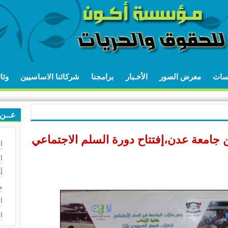
اسات
معرض الصور
الأخـبار
برامجنا
شركائنا الاساسيين
وثا
عــن 
البة من جامعة عدن،إفتتاح دورة السلم الاجتماعي
ا
ا
أ
م
ا
ا