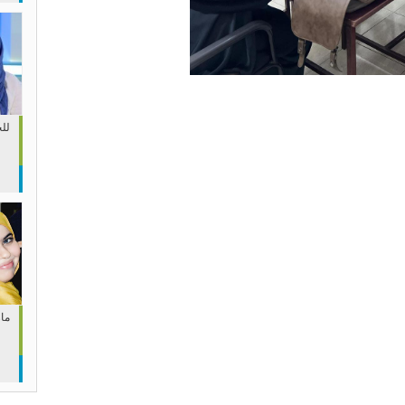
لل
مار