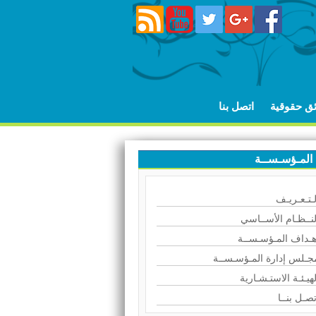
ئق حقوقية
اتصل بنا
المـؤسـســة
لـتـعـريـف
لنــظـام الأســاسي
هـداف المـؤسـســة
جـلس إدارة المـؤسـســة
لهيـئـة الاستـشـارية
تصـل بنــا