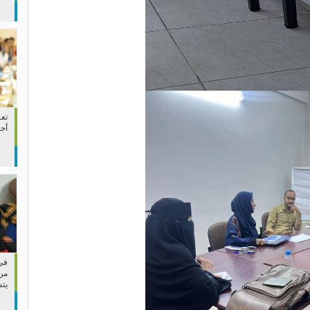
تعز
أج
في 
من
يت