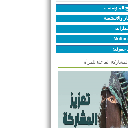
ج المـؤسسـة
ـار والأنـشطة
ـدارات
Multim
 حقوقية
المشاركة الفاعلة للمرأة