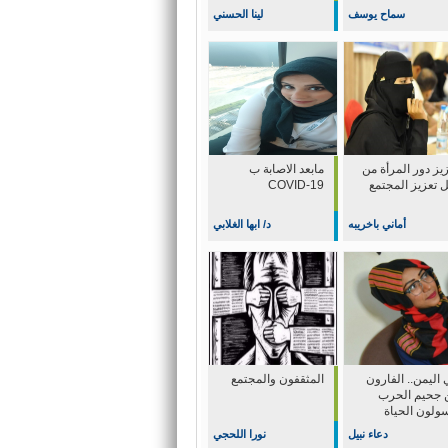
سماح يوسف
لينا الحسني
يز دور المرأة من
مابعد الاصابة ب
ل تعزيز المجتمع
COVID-19
أماني باخريبه
د/ ابها الغلابي
اليمن.. الفارون
المثقفون والمجتمع
 جحيم الحرب
سولون الحياة
دعاء نبيل
نورا اللحجي