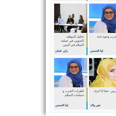
حرب وجوه عدة
تحليل الموقف
الجنوبي في عملية
السلام في اليمن
لينا الحسني
زكي عثمان
س ..حقا انا انزف
قاهرات الحرب و
حمامات السلام
عبير واكد
لينا الحسني