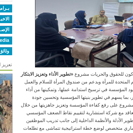
بـرام
الاخب
الإصـ
edia
وثائق
تعزيز 
 أكون للحقوق والحريات مشروع
«تطوير الأداء وتعزيز الابتكار
مم المتحدة للمرأة وبدعم من صندوق المرأة للسلام والعمل
ود المؤسسة في ترسيخ استدامة عملها، وتمكينها من أداء
كار، بما يسهم في تطوير بنيتها المؤسسية وتحسين جودة
المشروع على رفع كفاءة المؤسسة وتعزيز جاهزيتها من خلال
لتعاقد مع شركة استشارية لتقييم نقاط الضعف المؤسسي
وير الأدلة والأنظمة الداخلية إلى جانب تدريب الموظفين
ستشاري متخصص لوضع خطة استراتيجية تتماشى مع تطلعات