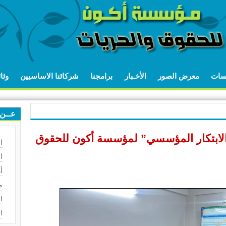
اسات
معرض الصور
الأخـبار
برامجنا
شركائنا الاساسيين
وثا
عــن 
 الابتكار المؤسسي” لمؤسسة أكون للحقوق
ا
ا
أ
م
ا
ا