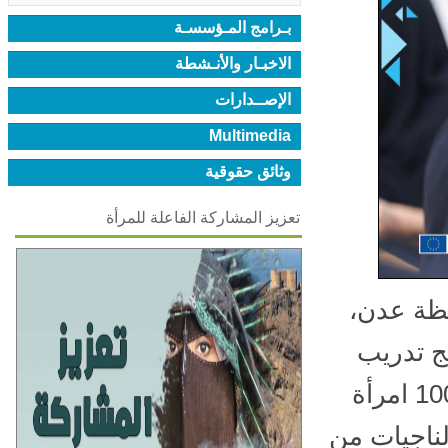
بـرامج المـؤسسـة
الاخبـار والأنـشطة
الإصــدارات
Multimedia
وثائق حقوقية
تعزيز المشاركة الفاعلة للمرأة
ة عدن،
ج تدريب
تمكين النساء، والذي استهدف 25 امرأة من أصل 100 امرأة
ناجيات من