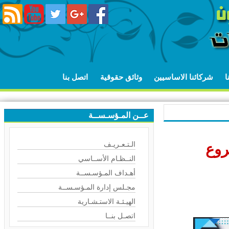
شركائنا الاساسيين
وثائق حقوقية
اتصل بنا
عــن المـؤسـســة
الـتـعـريـف
وع
النــظـام الأســاسي
أهـداف المـؤسـســة
مجـلس إدارة المـؤسـســة
الهيـئـة الاستـشـارية
اتصـل بنــا