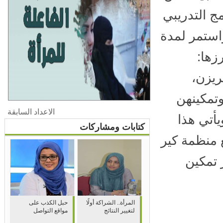
ج التدريبي
 2 نوفمبر وحتى 4 ديسمبر 2025، واستمر لمدة
ها:
يزن،
مكينهن
الاعداد السابقة
تي هذا
كتابات ومشاركات
 منظمة كير
تمكين
المرأة.. الشراكة أولًا
حبل الكذب على
لتغيير النتائج
مواقع التواصل