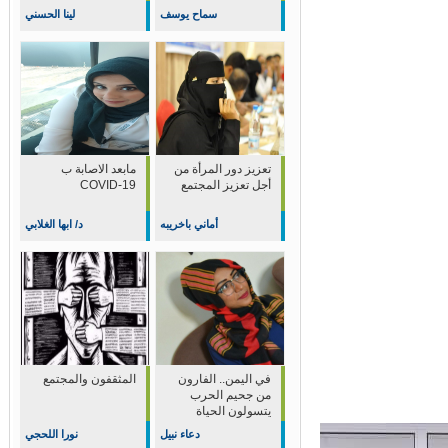
سماح يوسف
لينا الحسني
تعزيز دور المرأة من
مابعد الاصابة ب
أجل تعزيز المجتمع
COVID-19
أماني باخريبه
د/ ابها الغلابي
في اليمن.. الفارون
المثقفون والمجتمع
من جحيم الحرب
يتسولون الحياة
دعاء نبيل
نورا اللحجي