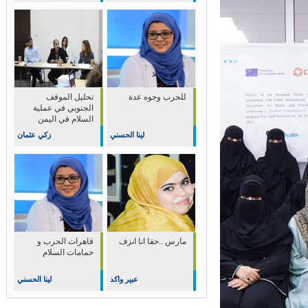
للحرب وجوه عدة
تحليل الموقف
الجنوبي في عملية
السلام في اليمن
لينا الحسني
زكي عثمان
مارس ..حقا انا انزف
قاهرات الحرب و
حمامات السلام
عبير واكد
لينا الحسني